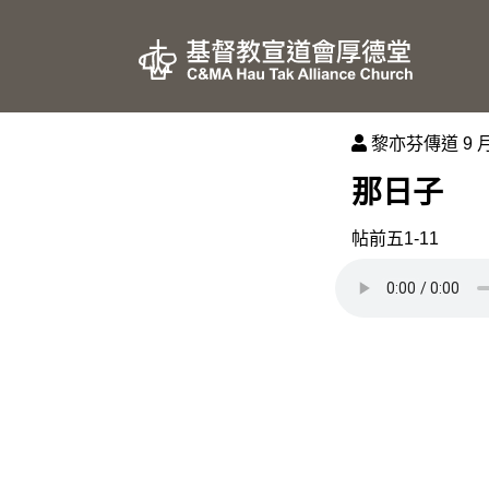
黎亦芬傳道
9 月
那日子
帖前五1-11