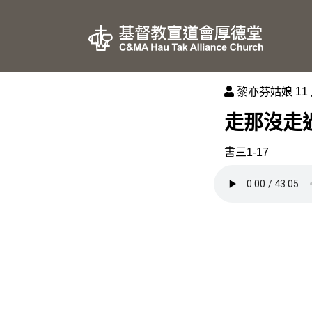
黎亦芬姑娘
11 
走那沒走
書三1-17