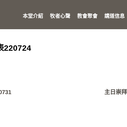
本堂介紹
牧者心聲
教會聚會
講道信息
220724
731
主日崇拜程