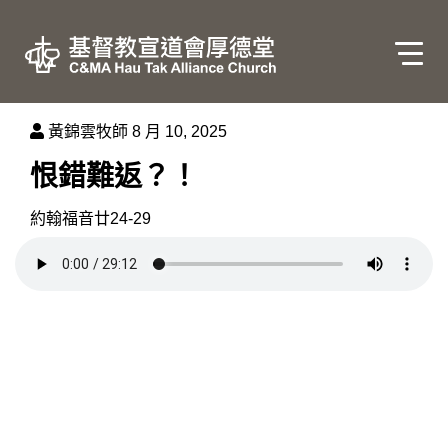
黃錦雲牧師
8 月 10, 2025
恨錯難返？！
約翰福音‬廿24‬-‭29