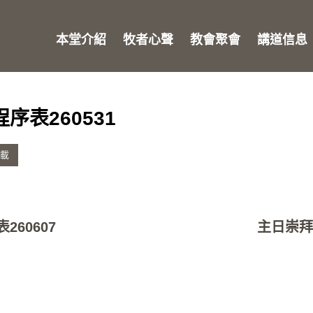
本堂介紹
牧者心聲
教會聚會
講道信息
序表260531
載
260607
主日崇拜程